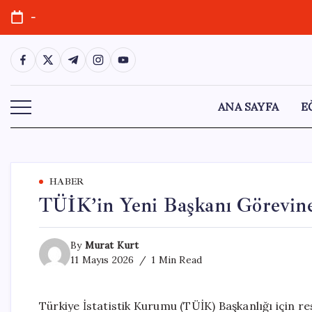
Skip
-
to
content
https://www.facebook.com/
https://twitter.com/
https://t.me/
https://www.instagram.com/
https://youtube.com/
ANA SAYFA
E
HABER
TÜİK’in Yeni Başkanı Görevine
By
Murat Kurt
11 Mayıs 2026
1 Min Read
Türkiye İstatistik Kurumu (TÜİK) Başkanlığı için r