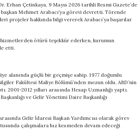
için
r. Erhan Çetinkaya, 9 Mayıs 2026 tarihli Resmi Gazete’de
i başkan Mehmet Arabacı’ya görevi devretti. Törende
ri projeler hakkında bilgi vererek Arabacı’ya başarılar
i hizmetlerden ötürü teşekkür ederken, kurumun
e etti.
iye alanında güçlü bir geçmişe sahip. 1977 doğumlu
Bilgiler Fakültesi Maliye Bölümü’nden mezun oldu. ABD’nin
ptı. 2001-2012 yılları arasında Hesap Uzmanlığı yaptı.
 Başkanlığı ve Gelir Yönetimi Daire Başkanlığı
 arasında Gelir İdaresi Başkan Yardımcısı olarak görev
tusunda çalışmalara hız kesmeden devam edeceği