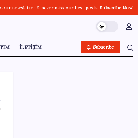
o our newsletter & never miss our best posts.
Subscribe Now!
TIM
İLETİŞİM
Subscribe
ı
SON YAZILAR
Sürekli maddi sorun yaşayan insanların
beyni daha çabuk yaşlanabiliyor: ‘Beyin de