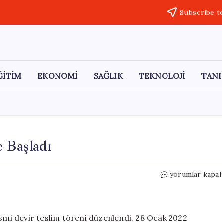
Subscribe t
ĞİTİM
EKONOMİ
SAĞLIK
TEKNOLOJİ
TANI
 Başladı
TÜİK’in
yorumlar kapal
Yeni
Başkanı
Görevine
Başladı
esmi devir teslim töreni düzenlendi. 28 Ocak 2022