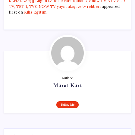
KANALLAR) || Bugün tv’de ne var? Kanal D, Show TV, ATV, Star
TV, TRT 1, TV8, NOW TV yayın akışı ve tv rehberi
appeared
first on
Kilis Egitim
.
Author
Murat Kurt
Follow Me