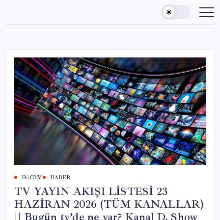
Skip
to
content
EĞITIM
HABER
TV YAYIN AKIŞI LİSTESİ 23
HAZİRAN 2026 (TÜM KANALLAR)
|| Bugün tv’de ne var? Kanal D, Show