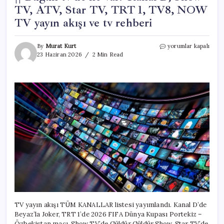
TV, ATV, Star TV, TRT 1, TV8, NOW
TV yayın akışı ve tv rehberi
TV
By
Murat Kurt
yorumlar kapalı
YAYIN
23 Haziran 2026
2 Min Read
AKIŞI
LİSTESİ
23
HAZİRAN
2026
(TÜM
KANALLAR)
||
Bugün
tv’de
ne
var?
Kanal
D,
Show
TV,
ATV,
TV yayın akışı TÜM KANALLAR listesi yayımlandı. Kanal D’de
Star
Beyaz’la Joker, TRT 1’de 2026 FIFA Dünya Kupası Portekiz –
TV,
Özbekistan maçı, Show TV’de Güldür Güldür Show, Star TV’de