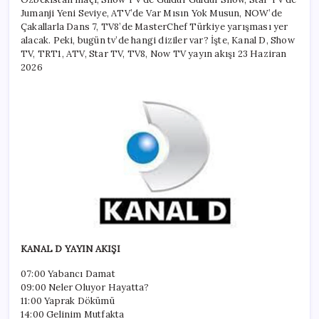
TRT
1,
Jumanji Yeni Seviye, ATV’de Var Mısın Yok Musun, NOW’de
TV8,
Çakallarla Dans 7, TV8’de MasterChef Türkiye yarışması yer
NOW
alacak. Peki, bugün tv’de hangi diziler var? İşte, Kanal D, Show
TV
TV, TRT1, ATV, Star TV, TV8, Now TV yayın akışı 23 Haziran
yayın
2026
akışı
ve
tv
rehberi
için
KANAL D YAYIN AKIŞI
07:00 Yabancı Damat
09:00 Neler Oluyor Hayatta?
11:00 Yaprak Dökümü
14:00 Gelinim Mutfakta