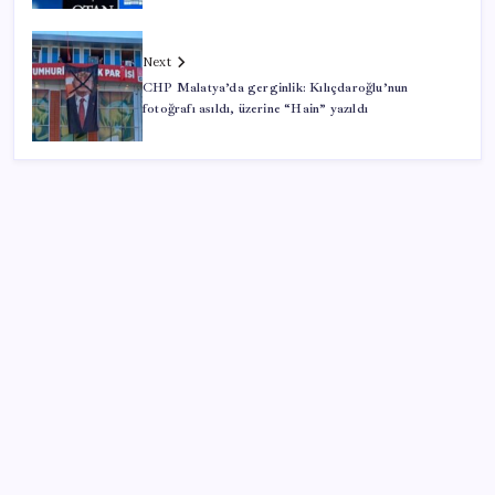
Next
CHP Malatya’da gerginlik: Kılıçdaroğlu’nun
fotoğrafı asıldı, üzerine “Hain” yazıldı
SON YAZILAR
‘Franco’yu örnek verdi, ‘öldüğü gece rejim değişti’
dedi: Ertuğrul Özkök hakkında soruşturma başlatıldı!
Samsun’da ambulans ile TIR çarpıştı: 6 yaralı