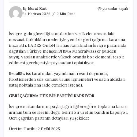
Ünlü
By
Murat Kurt
yorumlar kapalı
Türk
24 Haziran 2026
2 Min Read
markası
maden
suyu
İsviçre, gıda güvenliği standartları ve ülkeler arasındaki
raflardan
mevzuat farklılıkları nedeniyle yeni bir geri çağırma kararına
kaldırılıyor:
‘Tüketmeyin’
imza attı. LADES GmbH firması tarafından İsviçre pazarında
çağrısı
dağıtılan Türkiye menşeli SIRMA Mineralwasser (Maden
yapıldı
Suyu), yapılan analizlerde yüksek oranda bor elementi tespit
için
edilmesi gerekçesiyle piyasadan toplatılıyor.
RecallSwiss tarafından yayımlanan resmi duyuruda,
tüketicilerden söz konusu ürünü içmemeleri ve satın aldıkları
satış noktalarına iade etmeleri istendi.
GERİ ÇAĞIRMA TEK BİR PARTİYİ KAPSIYOR
İsviçre makamlarının paylaştığı bilgilere göre, toplatma kararı
ürünün tüm serilerini değil, belirli bir üretim bandını kapsıyor.
Geri çağrılan partinin detayları şu şekilde:
Üretim Tarihi: 2 Eylül 2025