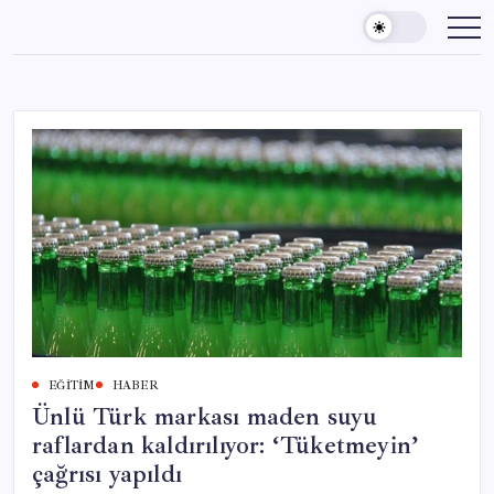
Skip
to
content
EĞITIM
HABER
Ünlü Türk markası maden suyu
raflardan kaldırılıyor: ‘Tüketmeyin’
çağrısı yapıldı