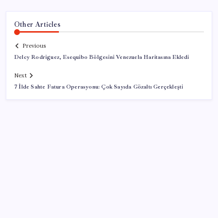
Other Articles
Previous
Delcy Rodriguez, Esequibo Bölgesini Venezuela Haritasına Ekledi
Next
7 İlde Sahte Fatura Operasyonu: Çok Sayıda Gözaltı Gerçekleşti
SON YAZILAR
‘Birazdan evinize gelecekler’ mesajını görünce