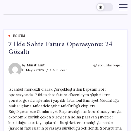
Skip
to
content
EĞITIM
7 İlde Sahte Fatura Operasyonu: 24
Gözaltı
7
By
Murat Kurt
yorumlar kapalı
İlde
13 Mayıs 2026
1 Min Read
Sahte
Fatura
Operasyonu:
İstanbul merkezli olarak gerçekleştirilen kapsamlı bir
24
operasyonda, 7 ilde sahte fatura düzenleyen şüphelilere
Gözaltı
için
yönelik gözaltı işlemleri yapıldı. İstanbul Emniyet Müdürlüğü
Mali Suçlarla Mücadele Şube Müdürlüğü ekipleri,
Küçükçekmece Cumhuriyet Başsavcılığı’nın koordinasyonuyla,
ekonomik zorluk çeken bireylerin adına paravan şirketler
kurulduğunu ortaya çıkardı. Bu şirketler aracılığıyla sahte
(naylon) faturaların piyasaya sürüldüğü belirlendi. Soruşturma