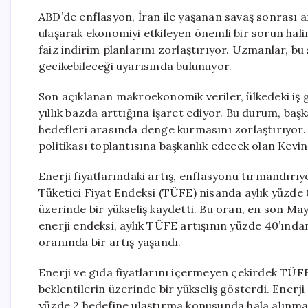
ABD’de enflasyon, İran ile yaşanan savaş sonrası ar
ulaşarak ekonomiyi etkileyen önemli bir sorun halin
faiz indirim planlarını zorlaştırıyor. Uzmanlar, b
gecikebileceği uyarısında bulunuyor.
Son açıklanan makroekonomik veriler, ülkedeki iş g
yıllık bazda arttığına işaret ediyor. Bu durum, baş
hedefleri arasında denge kurmasını zorlaştırıyor. 
politikası toplantısına başkanlık edecek olan Kevi
Enerji fiyatlarındaki artış, enflasyonu tırmandırıy
Tüketici Fiyat Endeksi (TÜFE) nisanda aylık yüzde 0
üzerinde bir yükseliş kaydetti. Bu oran, en son May
enerji endeksi, aylık TÜFE artışının yüzde 40’ından
oranında bir artış yaşandı.
Enerji ve gıda fiyatlarını içermeyen çekirdek TÜFE 
beklentilerin üzerinde bir yükseliş gösterdi. Enerji
yüzde 2 hedefine ulaştırma konusunda hala alınma