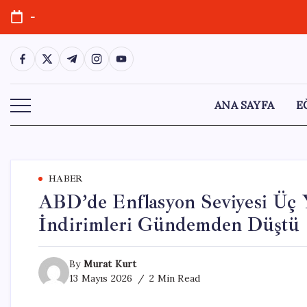
Skip
-
to
content
https://www.facebook.com/
https://twitter.com/
https://t.me/
https://www.instagram.com/
https://youtube.com/
ANA SAYFA
E
HABER
ABD’de Enflasyon Seviyesi Üç Yı
İndirimleri Gündemden Düştü
By
Murat Kurt
13 Mayıs 2026
2 Min Read