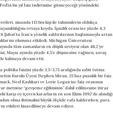
 Fed’in bu yıl faiz indirimine gitmeyeceği yönündeki
rileri, nisanda 115 bin kişi ile tahminlerin oldukça
ayanıklılığını ortaya koydu. İşsizlik oranı ise yüzde 4,3
28 Şubat’ta İran’a yönelik saldırılarının başlamasıyla artan
lıklarını olumsuz etkiledi. Michigan Üniversitesi
ayında tüm zamanların en düşük seviyesi olan 48,2’ye
ntisi, Mayıs ayında yüzde 4,5’e düşmesine rağmen, savaş
nde kalmaya devam etti.
 politika faizini yüzde 3,5-3,75 aralığında sabit tutma
Yönetim Kurulu Üyesi Stephen Miran, 25 baz puanlık bir faiz
mmack, Neel Kashkari ve Lorie Logan ise faiz oranının
ar metnine “gevşeme eğiliminin” dahil edilmesine itiraz
eki karşı oy içeren kararların en son Ekim 1992’de alındığ
i adım olma ihtimalini büyük ölçüde rafa kaldırırken, para
rın etkileri hissedilmeye devam ediyor.