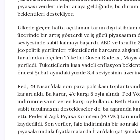
piyasası verileri ile bir araya geldiğinde, bu durum
beklentileri destekliyor.
Ülkede geçen hafta açıklanan tarım dışı istihdam ve
üzerinde bir artış gösterdi ve iş gücü piyasasının d
seviyesinde sabit kalmayı başardı. ABD ve İsrail’in 
jeopolitik gerilimler, tüketicilerin harcama alışkan
tarafından ölçülen Tüketici Güven Endeksi, Mayıs 
geriledi. Tüketicilerin kısa vadeli enflasyon bekle
öncesi Şubat ayındaki yüzde 3,4 seviyesinin üzeri
Fed, 29 Nisan’daki son para politikası toplantısında
kararı aldı. Bu karar, 4’e karşı 8 oyla alındı. Fed 
indirimine yanıt veren karşı oy kullandı. Beth Ha
sabit tutulmasını destekleseler de, bu aşamada kar
etti. Federal Açık Piyasa Komitesi (FOMC) tarihind
kaydedildi. Son veriler, faiz indiriminin bir sonrak
piyasalarındaki fiyatlamalarda İran’daki çatışmala