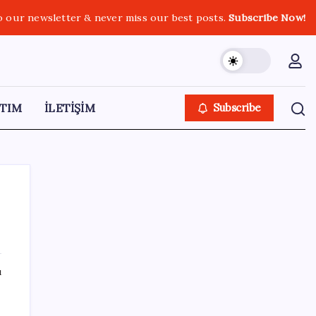
o our newsletter & never miss our best posts.
Subscribe Now!
TIM
İLETİŞİM
Subscribe
SON YAZILAR
ı
‘Franco’yu örnek verdi, ‘öldüğü gece rejim
değişti’ dedi: Ertuğrul Özkök hakkında