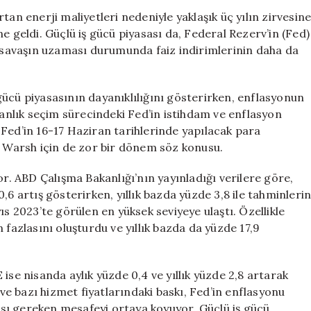
Yılın
tan enerji maliyetleri nedeniyle yaklaşık üç yılın zirvesin
Zirvesine
e geldi. Güçlü iş gücü piyasası da, Federal Rezerv’in (Fed)
Ulaştı!
u savaşın uzaması durumunda faiz indirimlerinin daha da
Faiz
İndirimleri
Gündemden
ücü piyasasının dayanıklılığını gösterirken, enflasyonun
Düştü
kanlık seçim sürecindeki Fed’in istihdam ve enflasyon
için
Fed’in 16-17 Haziran tarihlerinde yapılacak para
n Warsh için de zor bir dönem söz konusu.
or. ABD Çalışma Bakanlığı’nın yayınladığı verilere göre,
,6 artış gösterirken, yıllık bazda yüzde 3,8 ile tahminleri
ıs 2023’te görülen en yüksek seviyeye ulaştı. Özellikle
 fazlasını oluşturdu ve yıllık bazda da yüzde 17,9
ise nisanda aylık yüzde 0,4 ve yıllık yüzde 2,8 artarak
 ve bazı hizmet fiyatlarındaki baskı, Fed’in enflasyonu
sı gereken mesafeyi ortaya koyuyor. Güçlü iş gücü