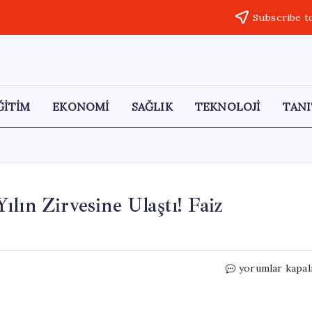
Subscribe t
ĞİTİM
EKONOMİ
SAĞLIK
TEKNOLOJİ
TANI
lın Zirvesine Ulaştı! Faiz
ABD’de
yorumlar kapal
Enflasyon
Seviyesi
Üç