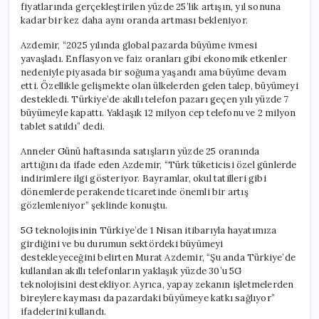
fiyatlarında gerçekleştirilen yüzde 25’lik artışın, yıl sonuna
kadar bir kez daha aynı oranda artması bekleniyor.
Azdemir, “2025 yılında global pazarda büyüme ivmesi
yavaşladı. Enflasyon ve faiz oranları gibi ekonomik etkenler
nedeniyle piyasada bir soğuma yaşandı ama büyüme devam
etti. Özellikle gelişmekte olan ülkelerden gelen talep, büyümeyi
destekledi. Türkiye’de akıllı telefon pazarı geçen yılı yüzde 7
büyümeyle kapattı. Yaklaşık 12 milyon cep telefonu ve 2 milyon
tablet satıldı” dedi.
Anneler Günü haftasında satışların yüzde 25 oranında
arttığını da ifade eden Azdemir, “Türk tüketicisi özel günlerde
indirimlere ilgi gösteriyor. Bayramlar, okul tatilleri gibi
dönemlerde perakende ticaretinde önemli bir artış
gözlemleniyor” şeklinde konuştu.
5G teknolojisinin Türkiye’de 1 Nisan itibarıyla hayatımıza
girdiğini ve bu durumun sektördeki büyümeyi
destekleyeceğini belirten Murat Azdemir, “Şu anda Türkiye’de
kullanılan akıllı telefonların yaklaşık yüzde 30’u 5G
teknolojisini destekliyor. Ayrıca, yapay zekanın işletmelerden
bireylere kayması da pazardaki büyümeye katkı sağlıyor”
ifadelerini kullandı.