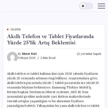
Skip
to
content
HABER
Akıllı Telefon ve Tablet Fiyatlarında
Yüzde 25’lik Artış Beklentisi
Akıllı
By
Murat Kurt
yorumlar kapalı
Telefon
9 Mayıs 2026
2 Min Read
ve
Tablet
Fiyatlarında
Akıllı telefon ve tablet kullanıcıları için 2026 yılında fiyatların
Yüzde
yüzde 25 oranında artması öngörülüyor. Araştırmalara göre,
25’lik
Artış
akıllı telefon pazarında yüzde 7, tablet pazarında ise yüzde 10
Beklentisi
oranında büyüme bekleniyor. Samsung Türkiye Mobil İş
için
Birimi Başkan Yardımcısı Murat Azdemir, ABD ile İran
arasındaki gerilim nedeniyle yarı iletken maliyetlerinde
önemli artışlar yaşandığını ve bu durumun fiyatlara
yansıdığını belirtti. Yılbaşından bu yana akıllı telefon ve tablet