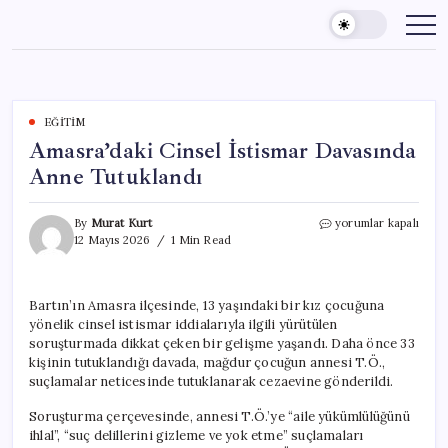
Skip
to
content
EĞITIM
Amasra’daki Cinsel İstismar Davasında
Anne Tutuklandı
Amasra’daki
By
Murat Kurt
yorumlar kapalı
Cinsel
12 Mayıs 2026
1 Min Read
İstismar
Davasında
Anne
Bartın’ın Amasra ilçesinde, 13 yaşındaki bir kız çocuğuna
Tutuklandı
yönelik cinsel istismar iddialarıyla ilgili yürütülen
için
soruşturmada dikkat çeken bir gelişme yaşandı. Daha önce 33
kişinin tutuklandığı davada, mağdur çocuğun annesi T.Ö.,
suçlamalar neticesinde tutuklanarak cezaevine gönderildi.
Soruşturma çerçevesinde, annesi T.Ö.’ye “aile yükümlülüğünü
ihlal”, “suç delillerini gizleme ve yok etme” suçlamaları