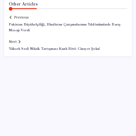
Other Articles
Previous
Pakistan Büyükelçiliği, Hindistan Çatışmalarının Yıldönümünde Barış
Mesajı Verdi
Next
Yüksek Sesli Müzik Tartışması Kanlı Bitti: Cinayet Şoku!
SON YAZILAR
TBMM Adalet Komisyonu’nda ‘pislik’ tartışması: