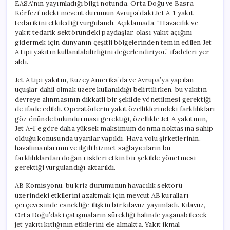
EASA’nın yayımladığı bilgi notunda, Orta Doğu ve Basra
Körfezi’ndeki mevcut durumun Avrupa’daki Jet A-1 yakıt
tedarikini etkilediği vurgulandı. Açıklamada, “Havacılık ve
yakıt tedarik sektöründeki paydaşlar, olası yakıt açığını
gidermek için dünyanın çeşitli bölgelerinden temin edilen Jet
A tipi yakıtın kullanılabilirliğini değerlendiriyor.” ifadeleri yer
aldı.
Jet A tipi yakıtın, Kuzey Amerika’da ve Avrupa’ya yapılan
uçuşlar dahil olmak üzere kullanıldığı belirtilirken, bu yakıtın
devreye alınmasının dikkatli bir şekilde yönetilmesi gerektiği
de ifade edildi. Operatörlerin yakıt özelliklerindeki farklılıkları
göz önünde bulundurması gerektiği, özellikle Jet A yakıtının,
Jet A-1’e göre daha yüksek maksimum donma noktasına sahip
olduğu konusunda uyarılar yapıldı. Hava yolu şirketlerinin,
havalimanlarının ve ilgili hizmet sağlayıcıların bu
farklılıklardan doğan riskleri etkin bir şekilde yönetmesi
gerektiği vurgulandığı aktarıldı.
AB Komisyonu, bu kriz durumunun havacılık sektörü
üzerindeki etkilerini azaltmak için mevcut AB kuralları
çerçevesinde esnekliğe ilişkin bir kılavuz yayımladı. Kılavuz,
Orta Doğu’daki çatışmaların sürekliği halinde yaşanabilecek
jet yakıtı kıtlığının etkilerini ele almakta. Yakıt ikmal