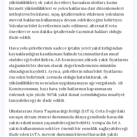
yükümlülükleri, ek yakıt ücretleri, havaalanı slotları, kamu
hizmeti yükümlülükleri ve yolcu haklarına dair düzenlemeleri
netleştiren bu kılavuz, uçuş iptallerinden etkilenen yolcuların
mevcut haklarını kullanmaya devam edebileceğini belirtiyor.
Yolcuların bilet ücretlerinin iade edilmesi, alternatif rota
önerileri ve son dakika iptallerinde tazminat hakları olduğu
ifade edildi.
Hava yolu şirketlerinin sadece iptalin yerel yakıt kıtlığından
kaynaklandığını kanıtlaması halinde tazminatlardan muaf
olabileceği belirtilirken, AB Komisyonu yüksek yakıt fiyatlarını
olağanüstü bir durum olarak değerlendirmenin mümkün
olmadığını kaydetti. Ayrıca, şirketlerin nihai bilet fiyatlarını
önceden belirtmek zorunda olduğu hatırlatılarak, ek
yükümlülüklerin sonradan uygulanamayacağı vurgulandı. AB
Komisyonunun, bazı hava yolu hatlarının kapanmasını
önlemek için yüzde 90’lık yakıt ikmal zorunluluğuna muafiyet
tanıyabileceği de ifade edildi.
Uluslararası Hava Taşımacılığı Birliği (IATA), Orta Doğu’daki
savaşın devam etmesi durumunda dünya genelinde havacılık
yakıtı sıkıntısının yaşanabileceğini belirtti. Avrupa’da Jet A
yakıtı kullanımının sektöre önemli bir esneklik sağlayabileceği
ifade eden IATA, mevcut durumun küresel havacılık yakıtı