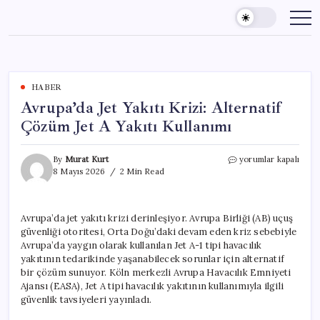
Skip
to
content
HABER
Avrupa’da Jet Yakıtı Krizi: Alternatif
Çözüm Jet A Yakıtı Kullanımı
Avrupa’da
By
Murat Kurt
yorumlar kapalı
Jet
8 Mayıs 2026
2 Min Read
Yakıtı
Krizi:
Alternatif
Avrupa’da jet yakıtı krizi derinleşiyor. Avrupa Birliği (AB) uçuş
Çözüm
güvenliği otoritesi, Orta Doğu’daki devam eden kriz sebebiyle
Jet
A
Avrupa’da yaygın olarak kullanılan Jet A-1 tipi havacılık
Yakıtı
yakıtının tedarikinde yaşanabilecek sorunlar için alternatif
Kullanımı
bir çözüm sunuyor. Köln merkezli Avrupa Havacılık Emniyeti
için
Ajansı (EASA), Jet A tipi havacılık yakıtının kullanımıyla ilgili
güvenlik tavsiyeleri yayınladı.