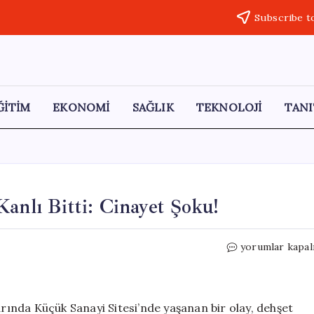
Subscribe t
ĞİTİM
EKONOMİ
SAĞLIK
TEKNOLOJİ
TANI
anlı Bitti: Cinayet Şoku!
Yüksek
yorumlar kapal
Sesli
Müzik
Tartışması
Kanlı
arında Küçük Sanayi Sitesi’nde yaşanan bir olay, dehşet