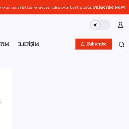
o our newsletter & never miss our best posts.
Subscribe Now!
TIM
İLETİŞİM
Subscribe
ı
SON YAZILAR
‘Franco’yu örnek verdi, ‘öldüğü gece rejim
değişti’ dedi: Ertuğrul Özkök hakkında