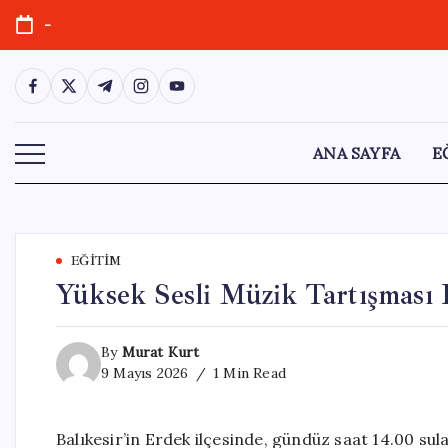
Skip
-
to
content
https://www.facebook.com/
https://twitter.com/
https://t.me/
https://www.instagram.com/
https://youtube.com/
ANA SAYFA
E
EĞITIM
Yüksek Sesli Müzik Tartışması K
By
Murat Kurt
9 Mayıs 2026
1 Min Read
Balıkesir’in Erdek ilçesinde, gündüz saat 14.00 sul