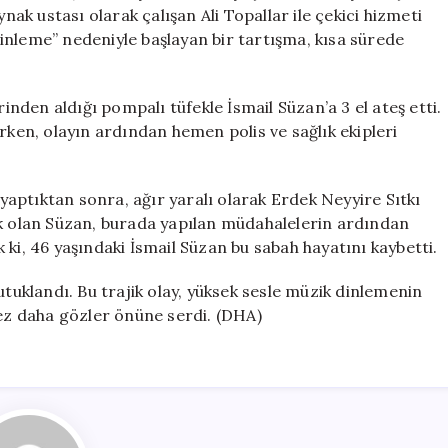
Bitti:
ynak ustası olarak çalışan Ali Topallar ile çekici hizmeti
Cinayet
inleme” nedeniyle başlayan bir tartışma, kısa sürede
Şoku!
için
rinden aldığı pompalı tüfekle İsmail Süzan’a 3 el ateş etti.
rken, olayın ardından hemen polis ve sağlık ekipleri
 yaptıktan sonra, ağır yaralı olarak Erdek Neyyire Sıtkı
ik olan Süzan, burada yapılan müdahalelerin ardından
ki, 46 yaşındaki İsmail Süzan bu sabah hayatını kaybetti.
utuklandı. Bu trajik olay, yüksek sesle müzik dinlemenin
kez daha gözler önüne serdi. (DHA)