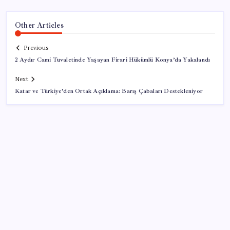
Other Articles
Previous
2 Aydır Cami Tuvaletinde Yaşayan Firari Hükümlü Konya’da Yakalandı
Next
Katar ve Türkiye’den Ortak Açıklama: Barış Çabaları Destekleniyor
SON YAZILAR
‘Franco’yu örnek verdi, ‘öldüğü gece rejim değişti’