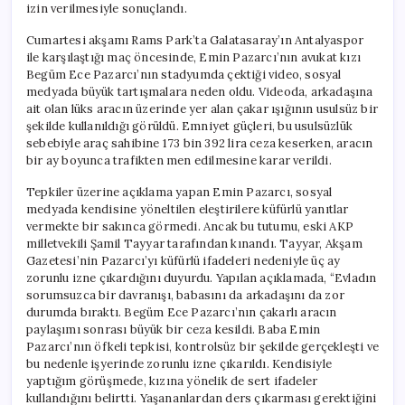
izin verilmesiyle sonuçlandı.
Cumartesi akşamı Rams Park’ta Galatasaray’ın Antalyaspor
ile karşılaştığı maç öncesinde, Emin Pazarcı’nın avukat kızı
Begüm Ece Pazarcı’nın stadyumda çektiği video, sosyal
medyada büyük tartışmalara neden oldu. Videoda, arkadaşına
ait olan lüks aracın üzerinde yer alan çakar ışığının usulsüz bir
şekilde kullanıldığı görüldü. Emniyet güçleri, bu usulsüzlük
sebebiyle araç sahibine 173 bin 392 lira ceza keserken, aracın
bir ay boyunca trafikten men edilmesine karar verildi.
Tepkiler üzerine açıklama yapan Emin Pazarcı, sosyal
medyada kendisine yöneltilen eleştirilere küfürlü yanıtlar
vermekte bir sakınca görmedi. Ancak bu tutumu, eski AKP
milletvekili Şamil Tayyar tarafından kınandı. Tayyar, Akşam
Gazetesi’nin Pazarcı’yı küfürlü ifadeleri nedeniyle üç ay
zorunlu izne çıkardığını duyurdu. Yapılan açıklamada, “Evladın
sorumsuzca bir davranışı, babasını da arkadaşını da zor
durumda bıraktı. Begüm Ece Pazarcı’nın çakarlı aracın
paylaşımı sonrası büyük bir ceza kesildi. Baba Emin
Pazarcı’nın öfkeli tepkisi, kontrolsüz bir şekilde gerçekleşti ve
bu nedenle işyerinde zorunlu izne çıkarıldı. Kendisiyle
yaptığım görüşmede, kızına yönelik de sert ifadeler
kullandığını belirtti. Yaşananlardan ders çıkarması gerektiğini