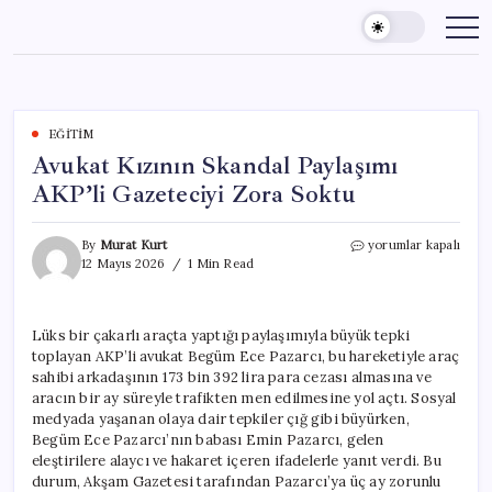
Skip
to
content
EĞITIM
Avukat Kızının Skandal Paylaşımı
AKP’li Gazeteciyi Zora Soktu
Avukat
By
Murat Kurt
yorumlar kapalı
Kızının
12 Mayıs 2026
1 Min Read
Skandal
Paylaşımı
AKP’li
Lüks bir çakarlı araçta yaptığı paylaşımıyla büyük tepki
Gazeteciyi
toplayan AKP’li avukat Begüm Ece Pazarcı, bu hareketiyle araç
Zora
Soktu
sahibi arkadaşının 173 bin 392 lira para cezası almasına ve
için
aracın bir ay süreyle trafikten men edilmesine yol açtı. Sosyal
medyada yaşanan olaya dair tepkiler çığ gibi büyürken,
Begüm Ece Pazarcı’nın babası Emin Pazarcı, gelen
eleştirilere alaycı ve hakaret içeren ifadelerle yanıt verdi. Bu
durum, Akşam Gazetesi tarafından Pazarcı’ya üç ay zorunlu