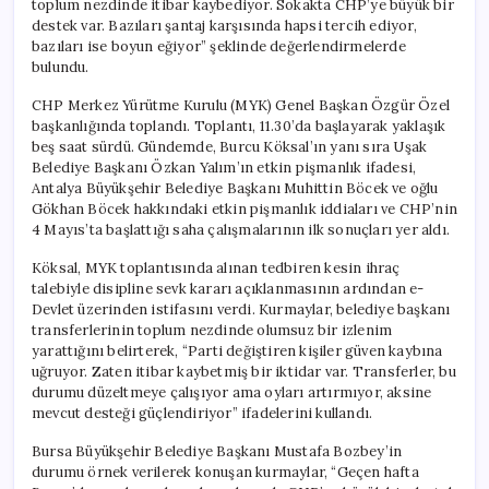
toplum nezdinde itibar kaybediyor. Sokakta CHP’ye büyük bir
Hapsi
destek var. Bazıları şantaj karşısında hapsi tercih ediyor,
Tercih
bazıları ise boyun eğiyor” şeklinde değerlendirmelerde
Ediyor”
bulundu.
için
CHP Merkez Yürütme Kurulu (MYK) Genel Başkan Özgür Özel
başkanlığında toplandı. Toplantı, 11.30’da başlayarak yaklaşık
beş saat sürdü. Gündemde, Burcu Köksal’ın yanı sıra Uşak
Belediye Başkanı Özkan Yalım’ın etkin pişmanlık ifadesi,
Antalya Büyükşehir Belediye Başkanı Muhittin Böcek ve oğlu
Gökhan Böcek hakkındaki etkin pişmanlık iddiaları ve CHP’nin
4 Mayıs’ta başlattığı saha çalışmalarının ilk sonuçları yer aldı.
Köksal, MYK toplantısında alınan tedbiren kesin ihraç
talebiyle disipline sevk kararı açıklanmasının ardından e-
Devlet üzerinden istifasını verdi. Kurmaylar, belediye başkanı
transferlerinin toplum nezdinde olumsuz bir izlenim
yarattığını belirterek, “Parti değiştiren kişiler güven kaybına
uğruyor. Zaten itibar kaybetmiş bir iktidar var. Transferler, bu
durumu düzeltmeye çalışıyor ama oyları artırmıyor, aksine
mevcut desteği güçlendiriyor” ifadelerini kullandı.
Bursa Büyükşehir Belediye Başkanı Mustafa Bozbey’in
durumu örnek verilerek konuşan kurmaylar, “Geçen hafta