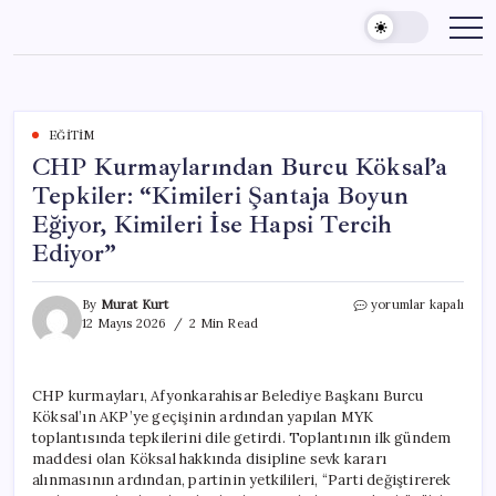
Skip
to
content
EĞITIM
CHP Kurmaylarından Burcu Köksal’a
Tepkiler: “Kimileri Şantaja Boyun
Eğiyor, Kimileri İse Hapsi Tercih
Ediyor”
CHP
By
Murat Kurt
yorumlar kapalı
Kurmaylarından
12 Mayıs 2026
2 Min Read
Burcu
Köksal’a
Tepkiler:
CHP kurmayları, Afyonkarahisar Belediye Başkanı Burcu
“Kimileri
Köksal’ın AKP’ye geçişinin ardından yapılan MYK
Şantaja
Boyun
toplantısında tepkilerini dile getirdi. Toplantının ilk gündem
Eğiyor,
maddesi olan Köksal hakkında disipline sevk kararı
Kimileri
alınmasının ardından, partinin yetkilileri, “Parti değiştirerek
İse