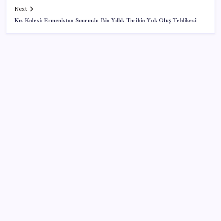
Next
Kız Kalesi: Ermenistan Sınırında Bin Yıllık Tarihin Yok Oluş Tehlikesi
SON YAZILAR
TBMM Adalet Komisyonu’nda ‘pislik’ tartışması:
MHP’li Bülbül masaya yumruk attı, İYİ Partili vekilin
üzerine yürüdü
Sürekli maddi sorun yaşayan insanların beyni daha
çabuk yaşlanabiliyor: ‘Beyin de yoruluyor’
Halkbank, ikincil halka arz süreci başlattı