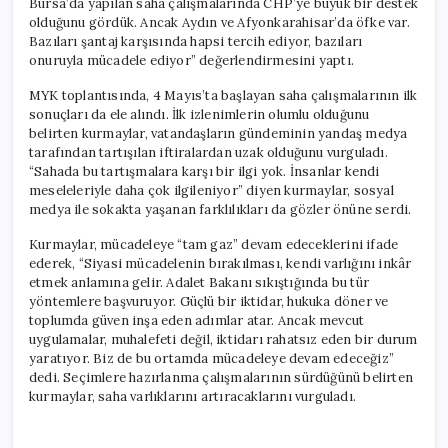
Bursa’da yapılan saha çalışmalarında CHP’ye büyük bir destek
olduğunu gördük. Ancak Aydın ve Afyonkarahisar’da öfke var.
Bazıları şantaj karşısında hapsi tercih ediyor, bazıları
onuruyla mücadele ediyor” değerlendirmesini yaptı.
MYK toplantısında, 4 Mayıs’ta başlayan saha çalışmalarının ilk
sonuçları da ele alındı. İlk izlenimlerin olumlu olduğunu
belirten kurmaylar, vatandaşların gündeminin yandaş medya
tarafından tartışılan iftiralardan uzak olduğunu vurguladı.
“Sahada bu tartışmalara karşı bir ilgi yok. İnsanlar kendi
meseleleriyle daha çok ilgileniyor” diyen kurmaylar, sosyal
medya ile sokakta yaşanan farklılıkları da gözler önüne serdi.
Kurmaylar, mücadeleye “tam gaz” devam edeceklerini ifade
ederek, “Siyasi mücadelenin bırakılması, kendi varlığını inkâr
etmek anlamına gelir. Adalet Bakanı sıkıştığında bu tür
yöntemlere başvuruyor. Güçlü bir iktidar, hukuka döner ve
toplumda güven inşa eden adımlar atar. Ancak mevcut
uygulamalar, muhalefeti değil, iktidarı rahatsız eden bir durum
yaratıyor. Biz de bu ortamda mücadeleye devam edeceğiz”
dedi. Seçimlere hazırlanma çalışmalarının sürdüğünü belirten
kurmaylar, saha varlıklarını artıracaklarını vurguladı.