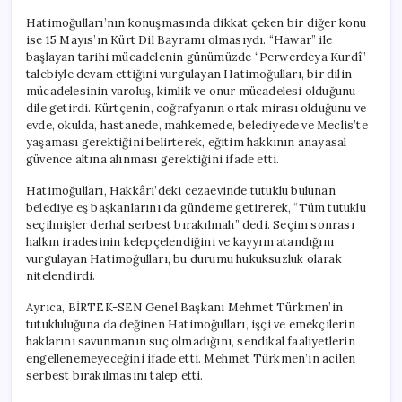
Hatimoğulları’nın konuşmasında dikkat çeken bir diğer konu
ise 15 Mayıs’ın Kürt Dil Bayramı olmasıydı. “Hawar” ile
başlayan tarihi mücadelenin günümüzde “Perwerdeya Kurdî”
talebiyle devam ettiğini vurgulayan Hatimoğulları, bir dilin
mücadelesinin varoluş, kimlik ve onur mücadelesi olduğunu
dile getirdi. Kürtçenin, coğrafyanın ortak mirası olduğunu ve
evde, okulda, hastanede, mahkemede, belediyede ve Meclis’te
yaşaması gerektiğini belirterek, eğitim hakkının anayasal
güvence altına alınması gerektiğini ifade etti.
Hatimoğulları, Hakkâri’deki cezaevinde tutuklu bulunan
belediye eş başkanlarını da gündeme getirerek, “Tüm tutuklu
seçilmişler derhal serbest bırakılmalı” dedi. Seçim sonrası
halkın iradesinin kelepçelendiğini ve kayyım atandığını
vurgulayan Hatimoğulları, bu durumu hukuksuzluk olarak
nitelendirdi.
Ayrıca, BİRTEK-SEN Genel Başkanı Mehmet Türkmen’in
tutukluluğuna da değinen Hatimoğulları, işçi ve emekçilerin
haklarını savunmanın suç olmadığını, sendikal faaliyetlerin
engellenemeyeceğini ifade etti. Mehmet Türkmen’in acilen
serbest bırakılmasını talep etti.