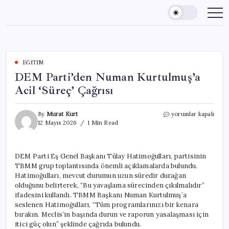
Skip
to
content
EĞITIM
DEM Parti’den Numan Kurtulmuş’a
Acil ‘Süreç’ Çağrısı
DEM
By
Murat Kurt
yorumlar kapalı
Parti’den
12 Mayıs 2026
1 Min Read
Numan
Kurtulmuş’a
Acil
DEM Parti Eş Genel Başkanı Tülay Hatimoğulları, partisinin
‘Süreç’
TBMM grup toplantısında önemli açıklamalarda bulundu.
Çağrısı
için
Hatimoğulları, mevcut durumun uzun süredir durağan
olduğunu belirterek, “Bu yavaşlama sürecinden çıkılmalıdır”
ifadesini kullandı. TBMM Başkanı Numan Kurtulmuş’a
seslenen Hatimoğulları, “Tüm programlarınızı bir kenara
bırakın. Meclis’in başında durun ve raporun yasalaşması için
itici güç olun” şeklinde çağrıda bulundu.