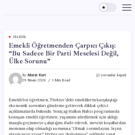
Skip
to
content
HABER
Emekli Öğretmenden Çarpıcı Çıkış:
“Bu Sadece Bir Parti Meselesi Değil,
Ülke Sorunu”
Emekli
By
Murat Kurt
yorumlar kapalı
Öğretmenden
29 Nisan 2026
1 Min Read
Çarpıcı
Çıkış:
“Bu
Emekli bir öğretmen, Türkiye’deki emeklilerin karşılaştığı
Sadece
ekonomik sorunları gündeme getirerek dikkat çekici
Bir
Parti
açıklamalarda bulundu. Yeniçağ Halkın Nabzı programında
Meselesi
konuşan emekli öğretmen, yaşamını sürdürmek için aldığı
Değil,
maaşla geçinmeye çalıştığını ifade ederek, mevcut koşullardan
Ülke
memnun olup olmadığı sorusuna “Olmak zorundayım. İsyan
Sorunu”
etsem neye yarar? Hiçbir şey değişmiyor” şeklinde yanıt