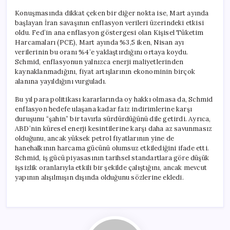
Konuşmasında dikkat çeken bir diğer nokta ise, Mart ayında
başlayan İran savaşının enflasyon verileri üzerindeki etkisi
oldu. Fed’in ana enflasyon göstergesi olan Kişisel Tüketim
Harcamaları (PCE), Mart ayında %3,5 iken, Nisan ayı
verilerinin bu oranı %4’e yaklaştırdığını ortaya koydu.
Schmid, enflasyonun yalnızca enerji maliyetlerinden
kaynaklanmadığını, fiyat artışlarının ekonominin birçok
alanına yayıldığını vurguladı.
Bu yıl para politikası kararlarında oy hakkı olmasa da, Schmid
enflasyon hedefe ulaşana kadar faiz indirimlerine karşı
duruşunu “şahin” bir tavırla sürdürdüğünü dile getirdi. Ayrıca,
ABD’nin küresel enerji kesintilerine karşı daha az savunmasız
olduğunu, ancak yüksek petrol fiyatlarının yine de
hanehalkının harcama gücünü olumsuz etkilediğini ifade etti.
Schmid, iş gücü piyasasının tarihsel standartlara göre düşük
işsizlik oranlarıyla etkili bir şekilde çalıştığını, ancak mevcut
yapının alışılmışın dışında olduğunu sözlerine ekledi.