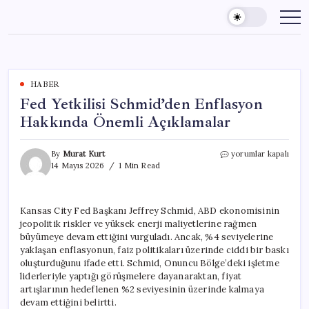
Skip
to
content
HABER
Fed Yetkilisi Schmid’den Enflasyon
Hakkında Önemli Açıklamalar
Fed
By
Murat Kurt
yorumlar kapalı
Yetkilisi
14 Mayıs 2026
1 Min Read
Schmid’den
Enflasyon
Hakkında
Kansas City Fed Başkanı Jeffrey Schmid, ABD ekonomisinin
Önemli
jeopolitik riskler ve yüksek enerji maliyetlerine rağmen
Açıklamalar
için
büyümeye devam ettiğini vurguladı. Ancak, %4 seviyelerine
yaklaşan enflasyonun, faiz politikaları üzerinde ciddi bir baskı
oluşturduğunu ifade etti. Schmid, Onuncu Bölge’deki işletme
liderleriyle yaptığı görüşmelere dayanaraktan, fiyat
artışlarının hedeflenen %2 seviyesinin üzerinde kalmaya
devam ettiğini belirtti.