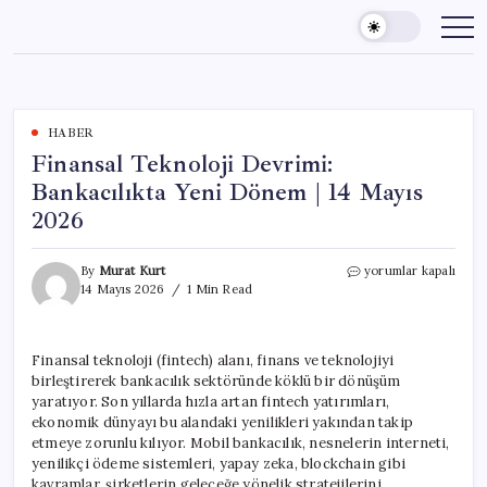
Skip
to
content
HABER
Finansal Teknoloji Devrimi:
Bankacılıkta Yeni Dönem | 14 Mayıs
2026
Finansal
By
Murat Kurt
yorumlar kapalı
Teknoloji
14 Mayıs 2026
1 Min Read
Devrimi:
Bankacılıkta
Yeni
Finansal teknoloji (fintech) alanı, finans ve teknolojiyi
Dönem
birleştirerek bankacılık sektöründe köklü bir dönüşüm
|
14
yaratıyor. Son yıllarda hızla artan fintech yatırımları,
Mayıs
ekonomik dünyayı bu alandaki yenilikleri yakından takip
2026
etmeye zorunlu kılıyor. Mobil bankacılık, nesnelerin interneti,
için
yenilikçi ödeme sistemleri, yapay zeka, blockchain gibi
kavramlar, şirketlerin geleceğe yönelik stratejilerini