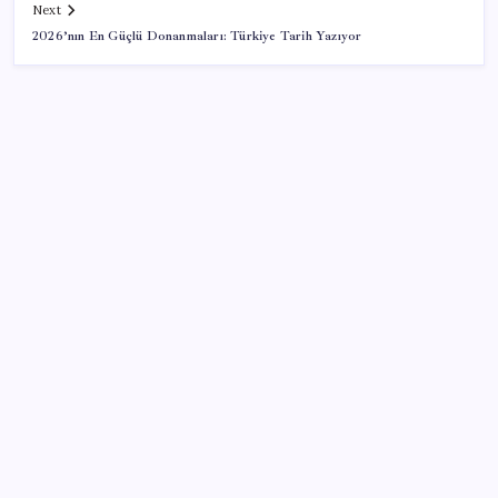
Next
2026’nın En Güçlü Donanmaları: Türkiye Tarih Yazıyor
SON YAZILAR
‘Franco’yu örnek verdi, ‘öldüğü gece rejim değişti’
dedi: Ertuğrul Özkök hakkında soruşturma başlatıldı!
Samsun’da ambulans ile TIR çarpıştı: 6 yaralı
Trump: Hamas’ın silahsızlanması konusunda
anlaşmaya varıldı
Aydın’da orman yangını: Ekipler müdahale ediyor