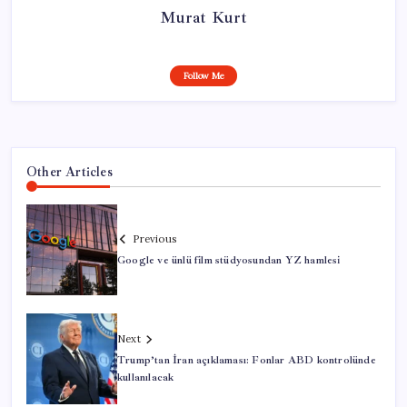
Murat Kurt
Follow Me
Other Articles
Previous
Google ve ünlü film stüdyosundan YZ hamlesi
Next
Trump’tan İran açıklaması: Fonlar ABD kontrolünde
kullanılacak