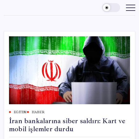
Skip
to
content
EĞITIM
HABER
İran bankalarına siber saldırı: Kart ve
mobil işlemler durdu