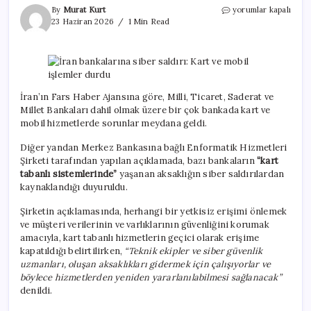
İran
By
Murat Kurt
yorumlar kapalı
bankalarına
23 Haziran 2026
1 Min Read
siber
saldırı:
Kart
ve
mobil
işlemler
İran’ın Fars Haber Ajansına göre, Milli, Ticaret, Saderat ve
durdu
Millet Bankaları dahil olmak üzere bir çok bankada kart ve
için
mobil hizmetlerde sorunlar meydana geldi.
Diğer yandan Merkez Bankasına bağlı Enformatik Hizmetleri
Şirketi tarafından yapılan açıklamada, bazı bankaların
“kart
tabanlı sistemlerinde”
yaşanan aksaklığın siber saldırılardan
kaynaklandığı duyuruldu.
Şirketin açıklamasında, herhangi bir yetkisiz erişimi önlemek
ve müşteri verilerinin ve varlıklarının güvenliğini korumak
amacıyla, kart tabanlı hizmetlerin geçici olarak erişime
kapatıldığı belirtilirken,
“Teknik ekipler ve siber güvenlik
uzmanları, oluşan aksaklıkları gidermek için çalışıyorlar ve
böylece hizmetlerden yeniden yararlanılabilmesi sağlanacak”
denildi.