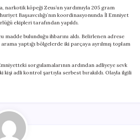
İş
a, narkotik köpeği Zeus’un yardımıyla 205 gram
Yerinde
uriyet Başsavcılığı’nın koordinasyonunda İl Emniyet
Uyuşturucu
üğü ekipleri tarafından yapıldı.
Madde
Buldu
ucu madde bulunduğu ihbarını aldı. Belirlenen adrese
için
arama yaptığı bölgelerde iki parçaya ayrılmış toplam
Emniyetteki sorgulamalarının ardından adliyeye sevk
 kişi adli kontrol şartıyla serbest bırakıldı. Olayla ilgili