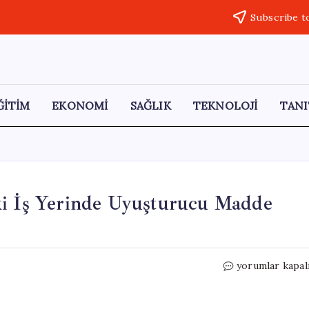
Subscribe t
ĞİTİM
EKONOMİ
SAĞLIK
TEKNOLOJİ
TANI
ki İş Yerinde Uyuşturucu Madde
Narkotik
yorumlar kapal
Köpeği
Zeus,
Kars’taki