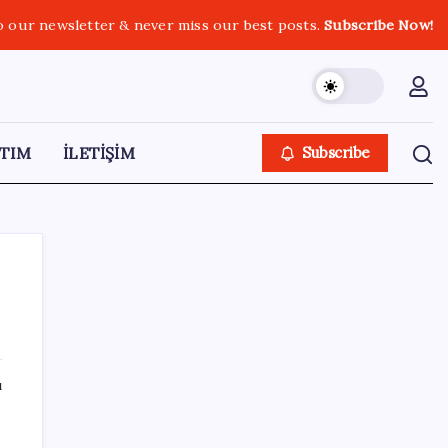
o our newsletter & never miss our best posts.
Subscribe Now!
TIM
İLETİŞİM
Subscribe
SON YAZILAR
ı
‘Franco’yu örnek verdi, ‘öldüğü gece rejim
değişti’ dedi: Ertuğrul Özkök hakkında