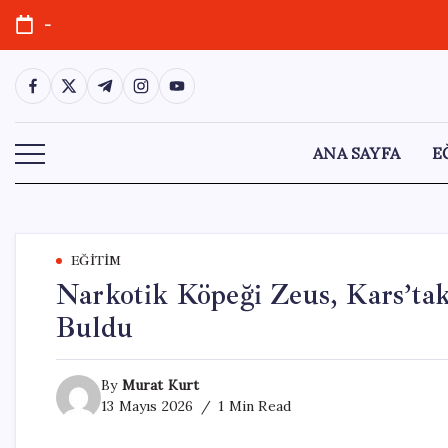
Skip
-
to
content
https://www.facebook.com/
https://twitter.com/
https://t.me/
https://www.instagram.com/
https://youtube.com/
ANA SAYFA
E
EĞITIM
Narkotik Köpeği Zeus, Kars’ta
Buldu
By
Murat Kurt
13 Mayıs 2026
1 Min Read