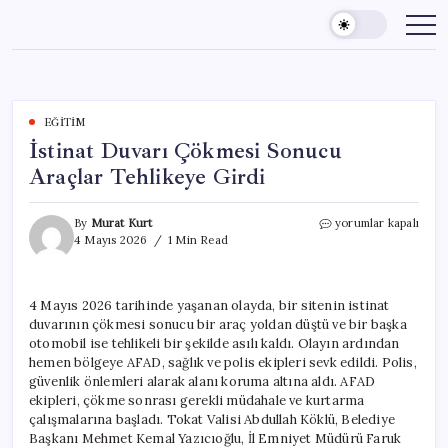
Skip
to
content
EĞITIM
İstinat Duvarı Çökmesi Sonucu
Araçlar Tehlikeye Girdi
İstinat
By
Murat Kurt
yorumlar kapalı
Duvarı
4 Mayıs 2026
1 Min Read
Çökmesi
Sonucu
Araçlar
4 Mayıs 2026 tarihinde yaşanan olayda, bir sitenin istinat
Tehlikeye
duvarının çökmesi sonucu bir araç yoldan düştü ve bir başka
Girdi
için
otomobil ise tehlikeli bir şekilde asılı kaldı. Olayın ardından
hemen bölgeye AFAD, sağlık ve polis ekipleri sevk edildi. Polis,
güvenlik önlemleri alarak alanı koruma altına aldı. AFAD
ekipleri, çökme sonrası gerekli müdahale ve kurtarma
çalışmalarına başladı. Tokat Valisi Abdullah Köklü, Belediye
Başkanı Mehmet Kemal Yazıcıoğlu, İl Emniyet Müdürü Faruk