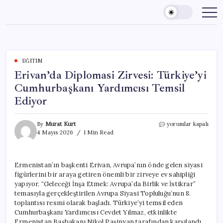
Skip
to
content
EĞITIM
Erivan’da Diplomasi Zirvesi: Türkiye’yi
Cumhurbaşkanı Yardımcısı Temsil
Ediyor
Erivan’da
By
Murat Kurt
yorumlar kapalı
Diplomasi
4 Mayıs 2026
1 Min Read
Zirvesi:
Türkiye’yi
Cumhurbaşkanı
Ermenistan’ın başkenti Erivan, Avrupa’nın önde gelen siyasi
Yardımcısı
figürlerini bir araya getiren önemli bir zirveye ev sahipliği
Temsil
Ediyor
yapıyor. “Geleceği İnşa Etmek: Avrupa’da Birlik ve İstikrar”
için
temasıyla gerçekleştirilen Avrupa Siyasi Topluluğu’nun 8.
toplantısı resmi olarak başladı. Türkiye’yi temsil eden
Cumhurbaşkanı Yardımcısı Cevdet Yılmaz, etkinlikte
Ermenistan Başbakanı Nikol Paşinyan tarafından karşılandı.