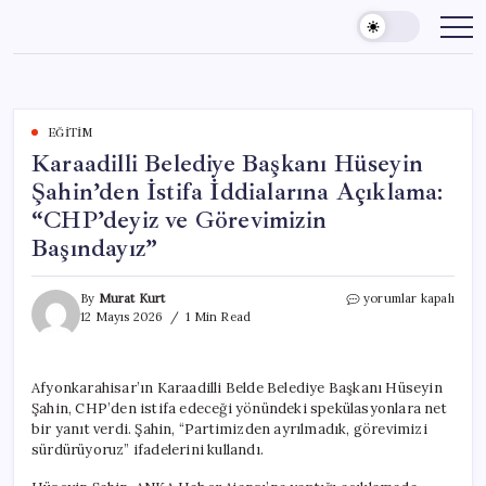
Skip
to
content
EĞITIM
Karaadilli Belediye Başkanı Hüseyin
Şahin’den İstifa İddialarına Açıklama:
“CHP’deyiz ve Görevimizin
Başındayız”
Karaadilli
By
Murat Kurt
yorumlar kapalı
Belediye
12 Mayıs 2026
1 Min Read
Başkanı
Hüseyin
Şahin’den
Afyonkarahisar’ın Karaadilli Belde Belediye Başkanı Hüseyin
İstifa
Şahin, CHP’den istifa edeceği yönündeki spekülasyonlara net
İddialarına
Açıklama:
bir yanıt verdi. Şahin, “Partimizden ayrılmadık, görevimizi
“CHP’deyiz
sürdürüyoruz” ifadelerini kullandı.
ve
Görevimizin