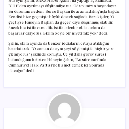
Hüseyin Şahin, ANKA Haber Ajansı’na yaptığı açıklamada,
Başındayız”
“CHP’den ayrılmayı düşünmüyoruz. Görevimizin başındayız.
için
Bu durumun nedeni, Burcu Başkan ile aramızdaki güçlü bağdır.
Kendisi bize geçmişte büyük destek sağladı. Bazı kişiler, ‘O
geçtiyse Hüseyin Başkan da geçer’ diye düşünmüş olabilir.
Ancak biz istifa etmedik. İstifa edenler oldu, onlara da
başarılar diliyoruz. Bizim böyle bir niyetimiz yok” dedi.
Şahin, ekim ayında da benzer iddiaların ortaya atıldığını
hatırlatarak, “O zaman da aynı şeyi söylemiştik; hiçbir yere
gitmiyoruz” şeklinde konuştu. Üç yıl daha görev süresi
bulunduğunu belirten Hüseyin Şahin, “Bu süre zarfında
Cumhuriyet Halk Partisi’ne hizmet etmek için burada
olacağız” dedi.