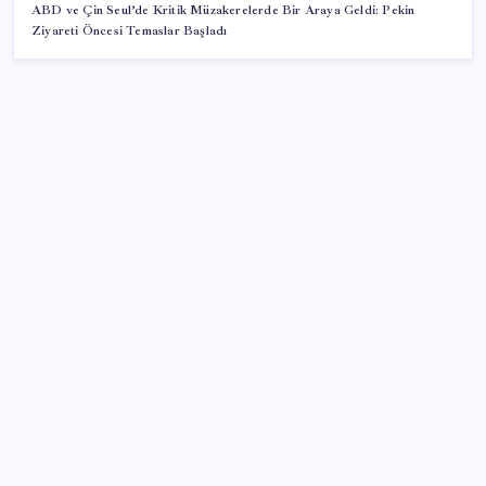
ABD ve Çin Seul’de Kritik Müzakerelerde Bir Araya Geldi: Pekin
Ziyareti Öncesi Temaslar Başladı
SON YAZILAR
TBMM Adalet Komisyonu’nda ‘pislik’ tartışması:
MHP’li Bülbül masaya yumruk attı, İYİ Partili vekilin
üzerine yürüdü
Sürekli maddi sorun yaşayan insanların beyni daha
çabuk yaşlanabiliyor: ‘Beyin de yoruluyor’
Halkbank, ikincil halka arz süreci başlattı