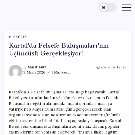
Skip
to
content
SAĞLIK
Kartal’da Felsefe Buluşmaları’nın
Üçüncüsü Gerçekleşiyor!
Kartal’da
By
Murat Kurt
yorumlar kapalı
Felsefe
13 Mayıs 2026
1 Min Read
Buluşmaları’nın
Üçüncüsü
Gerçekleşiyor!
Kartal’da 3. Felsefe Buluşmaları etkinliği başlayacak! Kartal
için
Belediyesi tarafından bu yıl üçüncü kez düzenlenen Felsefe
Buluşmaları, eğitim alanındaki insani sorunları masaya
yatırıyor. 16 Mayıs Cumartesi günü gerçekleşecek olan
organizasyonda, alanında uzman akademisyenler günümüz
eğitim sistemine felsefi bir bakış açısıyla yaklaşacak. Kartal
Belediyesi, düşünsel tartışmalara zemin hazırlayan popüler
etkinliklerine bir yenisini ekleyerek, “insanla ilişkili eğitim