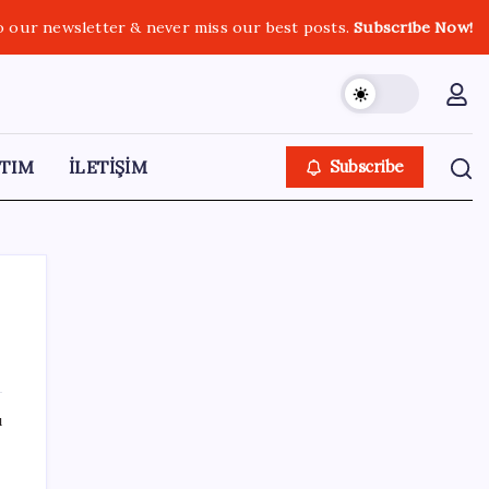
o our newsletter & never miss our best posts.
Subscribe Now!
TIM
İLETİŞİM
Subscribe
SON YAZILAR
ı
TBMM Adalet Komisyonu’nda ‘pislik’
tartışması: MHP’li Bülbül masaya yumruk