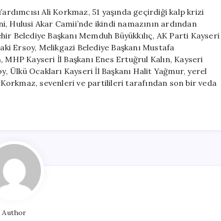
Yardımcısı
Yardımcısı Ali Korkmaz, 51 yaşında geçirdiği kalp krizi
Ali
i, Hulusi Akar Camii’nde ikindi namazının ardından
Korkmaz
hir Belediye Başkanı Memduh Büyükkılıç, AK Parti Kayseri
Hayatını
Baki Ersoy, Melikgazi Belediye Başkanı Mustafa
Kaybetti,
, MHP Kayseri İl Başkanı Enes Ertuğrul Kalın, Kayseri
Cenazesi
 Ülkü Ocakları Kayseri İl Başkanı Halit Yağmur, yerel
Uğurlandı
i Korkmaz, sevenleri ve partilileri tarafından son bir veda
için
Author