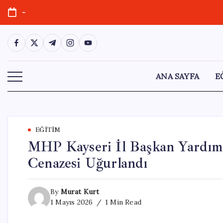
Skip
-
to
content
https://www.facebook.com/
https://twitter.com/
https://t.me/
https://www.instagram.com/
https://youtube.com/
ANA SAYFA
E
EĞITIM
MHP Kayseri İl Başkan Yardımc
Cenazesi Uğurlandı
By
Murat Kurt
1 Mayıs 2026
1 Min Read