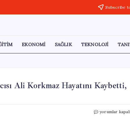
Subscribe t
ĞİTİM
EKONOMİ
SAĞLIK
TEKNOLOJİ
TANI
ısı Ali Korkmaz Hayatını Kaybetti,
MHP
yorumlar kapal
Kayseri
İl
Başkan