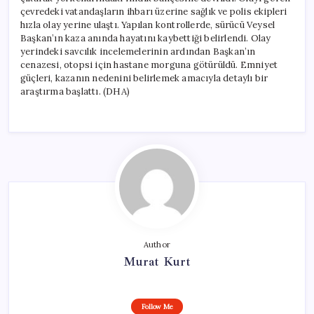
çevredeki vatandaşların ihbarı üzerine sağlık ve polis ekipleri
hızla olay yerine ulaştı. Yapılan kontrollerde, sürücü Veysel
Başkan’ın kaza anında hayatını kaybettiği belirlendi. Olay
yerindeki savcılık incelemelerinin ardından Başkan’ın
cenazesi, otopsi için hastane morguna götürüldü. Emniyet
güçleri, kazanın nedenini belirlemek amacıyla detaylı bir
araştırma başlattı. (DHA)
Author
Murat Kurt
Follow Me