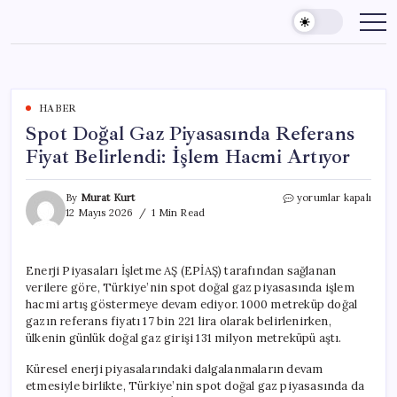
Skip
to
content
HABER
Spot Doğal Gaz Piyasasında Referans
Fiyat Belirlendi: İşlem Hacmi Artıyor
Spot
By
Murat Kurt
yorumlar kapalı
Doğal
12 Mayıs 2026
1 Min Read
Gaz
Piyasasında
Referans
Enerji Piyasaları İşletme AŞ (EPİAŞ) tarafından sağlanan
Fiyat
verilere göre, Türkiye’nin spot doğal gaz piyasasında işlem
Belirlendi:
İşlem
hacmi artış göstermeye devam ediyor. 1000 metreküp doğal
Hacmi
gazın referans fiyatı 17 bin 221 lira olarak belirlenirken,
Artıyor
ülkenin günlük doğal gaz girişi 131 milyon metreküpü aştı.
için
Küresel enerji piyasalarındaki dalgalanmaların devam
etmesiyle birlikte, Türkiye’nin spot doğal gaz piyasasında da