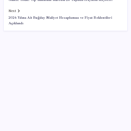
Next
2026 Yılına Ait Buğday Maliyet Hesaplaması ve Fiyat Beklentileri
Açıklandı
SON YAZILAR
‘Franco’yu örnek verdi, ‘öldüğü gece rejim değişti’
dedi: Ertuğrul Özkök hakkında soruşturma başlatıldı!
Samsun’da ambulans ile TIR çarpıştı: 6 yaralı
Trump: Hamas’ın silahsızlanması konusunda