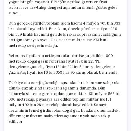
yoğun bir gün yaşandı. EPİAŞ’ın açıkladığı veriler, fiyat
istikrarı ve arz-talep dengesi açısından önemli göstergeler
sundu.
Dün gerçekleştirilen toplam işlem hacmi 4 milyon 701 bin 333
lira olarak kaydedildi. Bu rakam, önceki günün 4 milyon 280
bin 559 liralık hacmini geride bırakarak piyasanın canlılığının
arttığını ortaya koydu. Gaz ticaret miktarı ise 273 bin
metreküp seviyesine ulaştı.
Referans fiyatlarda netleşen rakamlar ise şu şekilde: 1000
metreküp doğal gazın referans fiyatı 17 bin 221 TL,
dengeleme gazı alış fiyatı 18 bin 82 lira 5 kuruş, dengeleme
gazı satış fiyatı ise 16 bin 359 lira 95 kuruş olarak belirlendi.
Türkiye’nin enerji güvenliği açısından kritik öneme sahip olan
günlük gaz akışında istikrar sağlanmış durumda. Dün
itibarıyla sisteme giren toplam gaz miktarı 131 milyon 563 bin
690 metreküp, piyasaya arz edilen toplam miktar ise 131
milyon 492 bin 28 metreküp olarak kaydedildi. Sanayi
üretiminin temel girdisi olan doğal gaz fiyatları, önümüzdeki
dönem için üretim maliyetleri açısından yakından takip
ediliyor.