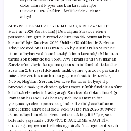
(9
Haziran
2026
Son
Bölüm)
SURVİVOR ELEME ADAYI KİM OLDU, KİM KAZANDI (9
|
Haziran 2026 Son Bölüm) | Dün akşam Survivor eleme
Dün
akşam
potasına kim gitti, bireysel dokunulmazlık oyununu kim
Survivor
kazandı? İşte Survivor 2026 Ünlüler Gönüllüler’de 2. eleme
eleme
adayı! Posted on 11 Haziran 2026 by Yusuf Arslan Survivor
potasına
eleme adayları ve dokunulmazlığı kimin kazandığı 9 Haziran
kim
tarihli son bölümde belli oldu. .Tv8 ekranlarında yayınlanan
gitti,
Survivor’ın izleyici karşısına çıkan son bölümünde takımlar
bireysel
sezonun 2. bireysel dokunulmazlık oyunu için zorlu parkurda
dokunulmazlık
mücadele verdi. Kıran kırana geçen mücadelede, Nefise,
oyununu
Nobre, Nagihan, Sercan, Deniz ve Ramazan kolyeyi alıp
kim
kazandı?
bireysel olmak için elinden geleni yaptı. Büyük finale kısa süre
İşte
kala hızlı elemelerin başlayacağı Survivor’da dokunulmazlığı
Survivor
Ramazan kazandı. Ada konseyinde ise Ramazan bir
2026
yarışmacıyı eleme potasına gönderdi ve böylece haftanın
Ünlüler
ikinci eleme adayı belli oldu. Peki, 9 Haziran 2026 Survivor
Gönüllüler’de
eleme adayı kim oldu, eleme potasına kim gitti? İşte, son
2.
bölümde yaşananlar. SURVİVOR’DA ELEME ADAYI KİM
eleme
OLDU? Şampiyonun belli olacağı büyük final için artık sayılı
adayı!
için