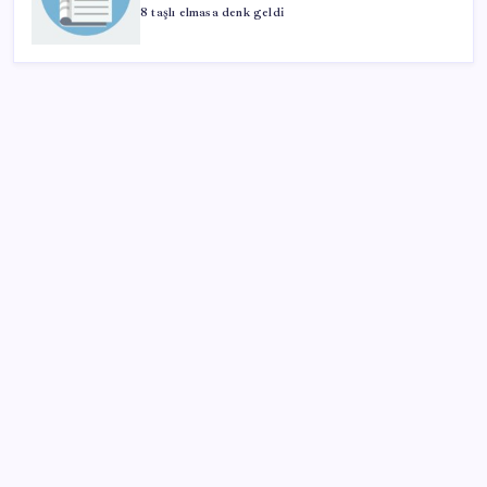
8 taşlı elmasa denk geldi
SON YAZILAR
Sürekli maddi sorun yaşayan insanların beyni daha
çabuk yaşlanabiliyor: ‘Beyin de yoruluyor’
Halkbank, ikincil halka arz süreci başlattı
BDDK’den tasarruf finansman şirketlerine yeni
düzenleme
‘Tek çatı altında toplanmalı’ dedi: Akın Gürlek’ten