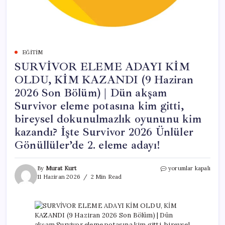
EĞITIM
SURVİVOR ELEME ADAYI KİM
OLDU, KİM KAZANDI (9 Haziran
2026 Son Bölüm) | Dün akşam
Survivor eleme potasına kim gitti,
bireysel dokunulmazlık oyununu kim
kazandı? İşte Survivor 2026 Ünlüler
Gönüllüler’de 2. eleme adayı!
SURVİVOR
By
Murat Kurt
yorumlar kapalı
ELEME
11 Haziran 2026
2 Min Read
ADAYI
KİM
OLDU,
KİM
KAZANDI