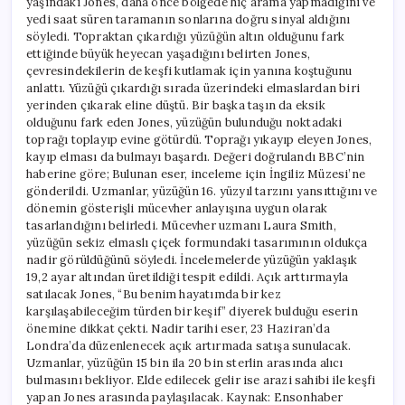
yaşındaki Jones, daha önce bölgede hiç arama yapmadığını ve
yedi saat süren taramanın sonlarına doğru sinyal aldığını
söyledi. Topraktan çıkardığı yüzüğün altın olduğunu fark
ettiğinde büyük heyecan yaşadığını belirten Jones,
çevresindekilerin de keşfi kutlamak için yanına koştuğunu
anlattı. Yüzüğü çıkardığı sırada üzerindeki elmaslardan biri
yerinden çıkarak eline düştü. Bir başka taşın da eksik
olduğunu fark eden Jones, yüzüğün bulunduğu noktadaki
toprağı toplayıp evine götürdü. Toprağı yıkayıp eleyen Jones,
kayıp elması da bulmayı başardı. Değeri doğrulandı BBC’nin
haberine göre; Bulunan eser, inceleme için İngiliz Müzesi’ne
gönderildi. Uzmanlar, yüzüğün 16. yüzyıl tarzını yansıttığını ve
dönemin gösterişli mücevher anlayışına uygun olarak
tasarlandığını belirledi. Mücevher uzmanı Laura Smith,
yüzüğün sekiz elmaslı çiçek formundaki tasarımının oldukça
nadir görüldüğünü söyledi. İncelemelerde yüzüğün yaklaşık
19,2 ayar altından üretildiği tespit edildi. Açık arttırmayla
satılacak Jones, “Bu benim hayatımda bir kez
karşılaşabileceğim türden bir keşif” diyerek bulduğu eserin
önemine dikkat çekti. Nadir tarihi eser, 23 Haziran’da
Londra’da düzenlenecek açık artırmada satışa sunulacak.
Uzmanlar, yüzüğün 15 bin ila 20 bin sterlin arasında alıcı
bulmasını bekliyor. Elde edilecek gelir ise arazi sahibi ile keşfi
yapan Jones arasında paylaşılacak. Kaynak: Ensonhaber