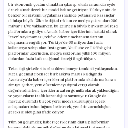
bir ekonomik çözüm olmaktan çıkarıp, uluslararası düzeyde
örnek alınabilecek bir model haline getiriyor. Türkiye’nin de
benzer bir sistemi uygulaması halinde potansiyel kazançlar
oldukça büyük. Ülkede dijital reklam ve medya yatırımları 200
milyar TL’ye yaklaşırken, bu gelirlerin büyük bir kısmı küresel
platformlara gidiyor. Ancak, haber içeriklerinin hukuki olarak
“eser” sayılmaması, telif ve ödeme mekanizmalarının
oluşmasını engelliyor. Türkiye’de 60 milyondan fazla
kullanıcıya sahip olan Instagram, YouTube ve TikTok gibi
platformlar üzerinden, medya sektörüne yıllık 100 milyon
dolardan fazla katkı sağlanabileceği öngörülüyor.
Teknoloji şirketleri ise bu düzenlemeye temkinli yaklaşmakta.
Meta, geçmişte benzer bir baskıya maruz kaldığında
Avustralya’da haber içeriklerini platformdan kaldırma kararı
almıştı. Şirket, yeni düzenlemeyi dijital vergi olarak
değerlendirirken, içeriklerin zaten gönüllü olarak yüklendiğini
ve yayıncıların trafik kazandığını savunuyor. Google da
mevcut durumda birçok yerel medya kuruluşuyla içerik
anlaşmaları bulunduğunu belirterek, yeni bir zorunluluğun
gereksiz olduğunu ifade ediyor.
Tüm bu gelişmeler, haber içeriklerinin dijital platformlar
karşısındaki ekonomik değerine dair küresel tartışmaları