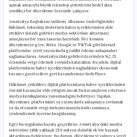
aşmak amacıyla büyük teknoloji şirketlerini hedef alan
yenilikçi bir düzenleme üzerinde çalışıyor.
Avustralya Başbakanı Anthony Albanese önderliğindeki
hükümet, teknoloji devlerinin haber içeriklerinden elde
ettikleri dolaylı gelirleri medya sektörüne aktarmayı
amaçlayan bir yasa tasarısı hazırladı. Söz konusu
düzenlemeye göre, Meta, Google ve TikTok gibi küresel
platformlar, yerel yayıncılarla gönüllü ödeme anlaşmaları
sağlamazlarsa, Avustralya’daki gelirleri üzerinden %2,25
oranında vergi ödemek zorunda kalacaklar. Bu adım, dijital
platformların haber içeriklerinden sağladıkları ekonomik
kazancı gazetecilere geri kazandırmayı hedefliyor.
Hükümet yetkilileri, dijital platformların haber içeriklerinden
önemli kazançlar elde ettiğini ancak bu kazançların yeterince
medya kuruluşlarına yansımadığını belirtiyor. Yapılan
düzenleme, platformları ya yayıncılarla anlaşmaya zorlamak
ya da otomatik vergi mekanizmasıyla katkı sunmaya
yönlendirmek üzerine kurgulanmış.
Eğer bu uygulama hayata geçirilirse, Avustralya’daki medya
sektörüne yıllık yaklaşık 250 milyon dolarlık ek bir kaynak
aktarılması bekleniyor. Bu durum, düzenlemeyi yalnızca yerel