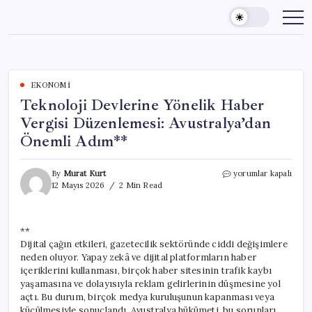
Skip
to
content
EKONOMI
Teknoloji Devlerine Yönelik Haber
Vergisi Düzenlemesi: Avustralya’dan
Önemli Adım**
Teknoloji
By
Murat Kurt
yorumlar kapalı
Devlerine
12 Mayıs 2026
2 Min Read
Yönelik
Haber
Vergisi
**
Düzenlemesi:
Dijital çağın etkileri, gazetecilik sektöründe ciddi değişimlere
Avustralya’dan
Önemli
neden oluyor. Yapay zekâ ve dijital platformların haber
Adım**
içeriklerini kullanması, birçok haber sitesinin trafik kaybı
için
yaşamasına ve dolayısıyla reklam gelirlerinin düşmesine yol
açtı. Bu durum, birçok medya kuruluşunun kapanması veya
küçülmesiyle sonuçlandı. Avustralya hükümeti, bu sorunları