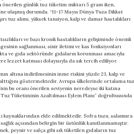
Uyarılar
 önerilen günlük tuz tüketim miktarı 5 gram iken,
için
ine ulaşmış durumda. “11-17 Mayıs Dünya Tuza Dikkat
rı tuz alımı, yüksek tansiyon, kalp ve damar hastalıkları
sızlıkları ve bazı kronik hastalıkların gelişiminde önemli
gesinin sağlanması, sinir iletimi ve kas fonksiyonları
fakta ve gıda sektöründe gıdaların korunması amacıyla
re lezzet katması dolayısıyla da sık tercih ediliyor.
ın altına indirilmesinin inme riskini yüzde 23, kalp ve
zalttığını göstermektedir. Avrupa ülkelerinde ortalama tu
’nin bu oranı önerilen seviyenin neredeyse iki katına
rı Tuz Tüketiminin Azaltılması Eylem Planı” doğrultusunda
ltı kaynaklarından elde edilmektedir. Sofra tuzu, salamura
a sağlık açısından belirgin bir üstünlük kanıtlanmamıştır.
ek, peynir ve salça gibi sık tüketilen gıdaların tuz