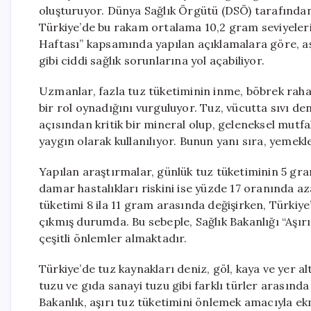
oluşturuyor. Dünya Sağlık Örgütü (DSÖ) tarafından
Türkiye’de bu rakam ortalama 10,2 gram seviyeler
Haftası” kapsamında yapılan açıklamalara göre, aşı
gibi ciddi sağlık sorunlarına yol açabiliyor.
Uzmanlar, fazla tuz tüketiminin inme, böbrek rahat
bir rol oynadığını vurguluyor. Tuz, vücutta sıvı den
açısından kritik bir mineral olup, geleneksel mut
yaygın olarak kullanılıyor. Bunun yanı sıra, yemekle
Yapılan araştırmalar, günlük tuz tüketiminin 5 gram
damar hastalıkları riskini ise yüzde 17 oranında a
tüketimi 8 ila 11 gram arasında değişirken, Türkiye
çıkmış durumda. Bu sebeple, Sağlık Bakanlığı “Aşı
çeşitli önlemler almaktadır.
Türkiye’de tuz kaynakları deniz, göl, kaya ve yer a
tuzu ve gıda sanayi tuzu gibi farklı türler arasınd
Bakanlık, aşırı tuz tüketimini önlemek amacıyla ekm