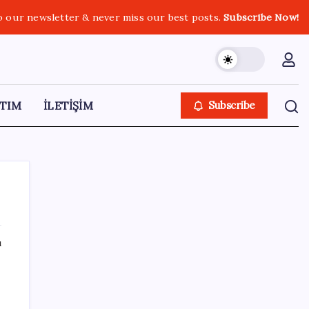
o our newsletter & never miss our best posts.
Subscribe Now!
TIM
İLETİŞİM
Subscribe
ı
SON YAZILAR
‘Franco’yu örnek verdi, ‘öldüğü gece rejim
değişti’ dedi: Ertuğrul Özkök hakkında