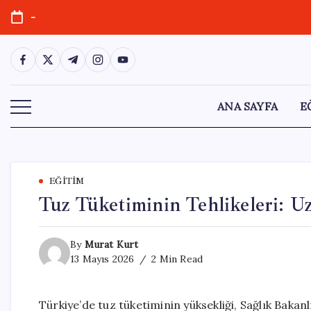
Skip
-
to
content
https://www.facebook.com/
https://twitter.com/
https://t.me/
https://www.instagram.com/
https://youtube.com/
ANA SAYFA
E
EĞITIM
Tuz Tüketiminin Tehlikeleri: U
By
Murat Kurt
13 Mayıs 2026
2 Min Read
Türkiye’de tuz tüketiminin yüksekliği, Sağlık Bakanl