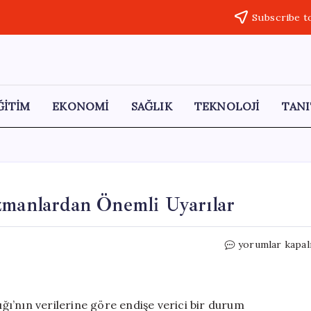
Subscribe t
ĞİTİM
EKONOMİ
SAĞLIK
TEKNOLOJİ
TANI
zmanlardan Önemli Uyarılar
Tuz
yorumlar kapal
Tüketiminin
Tehlikeleri:
Uzmanlardan
Önemli
ığı’nın verilerine göre endişe verici bir durum