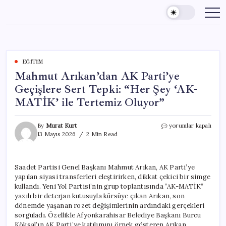
Skip
to
content
EĞITIM
Mahmut Arıkan’dan AK Parti’ye
Geçişlere Sert Tepki: “Her Şey ‘AK-
MATİK’ ile Tertemiz Oluyor”
Mahmut
By
Murat Kurt
yorumlar kapalı
Arıkan’dan
13 Mayıs 2026
2 Min Read
AK
Parti’ye
Geçişlere
Saadet Partisi Genel Başkanı Mahmut Arıkan, AK Parti’ye
Sert
yapılan siyasi transferleri eleştirirken, dikkat çekici bir simge
Tepki:
“Her
kullandı. Yeni Yol Partisi’nin grup toplantısında “AK-MATİK”
Şey
yazılı bir deterjan kutusuyla kürsüye çıkan Arıkan, son
‘AK-
dönemde yaşanan rozet değişimlerinin ardındaki gerçekleri
MATİK’
sorguladı. Özellikle Afyonkarahisar Belediye Başkanı Burcu
ile
Köksal’ın AK Parti’ye katılımını örnek gösteren Arıkan,