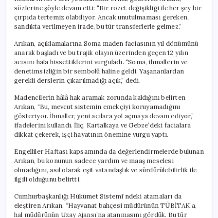
Tertemiz
sözlerine şöyle devam etti: “Bir rozet değişikliği ile her şey bir
Oluyor”
çırpıda tertemiz olabiliyor. Ancak unutulmaması gereken,
için
sandıkta verilmeyen irade, bu tür transferlerle gelmez.”
Arıkan, açıklamalarına Soma maden faciasının yıl dönümünü
anarak başladı ve bu trajik olayın üzerinden geçen 12 yılın
acısını hala hissettiklerini vurguladı. “Soma, ihmallerin ve
denetimsizliğin bir sembolü haline geldi. Yaşananlardan
gerekli derslerin çıkarılmadığı açık,” dedi.
Madencilerin hâlâ hak aramak zorunda kaldığını belirten
Arıkan, “Bu, mevcut sistemin emekçiyi koruyamadığını
gösteriyor. İhmaller, yeni acılara yol açmaya devam ediyor,”
ifadelerini kullandı. İliç, Kartalkaya ve Gebze’deki facialara
dikkat çekerek, işçi hayatının önemine vurgu yaptı.
Engelliler Haftası kapsamında da değerlendirmelerde bulunan
Arıkan, bu konunun sadece yardım ve maaş meselesi
olmadığını, asıl olarak eşit vatandaşlık ve sürdürülebilirlik ile
ilgili olduğunu belirtti.
Cumhurbaşkanlığı Hükümet Sistemi’ndeki atamaları da
eleştiren Arıkan, “Hayvanat bahçesi müdürünün TÜBİTAK’a,
hal müdürünün Uzay Ajansı’na atanmasını gördük. Bu tür