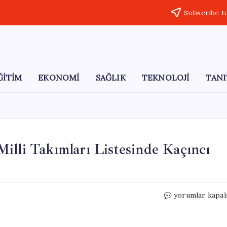
Subscribe t
ĞİTİM
EKONOMİ
SAĞLIK
TEKNOLOJİ
TANI
illi Takımları Listesinde Kaçıncı
Türkiye,
yorumlar kapal
Dünyanın
En
Değerli