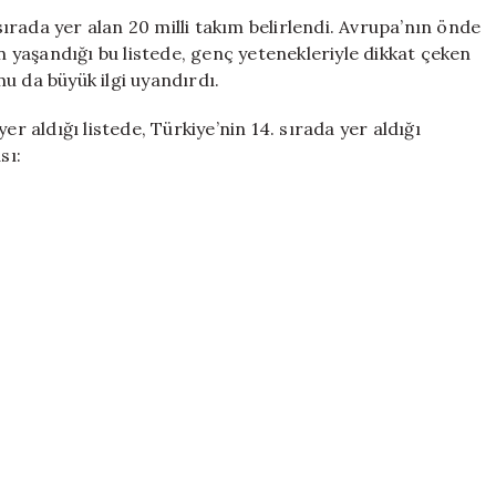
Milli
rada yer alan 20 milli takım belirlendi. Avrupa’nın önde
Takımları
in yaşandığı bu listede, genç yetenekleriyle dikkat çeken
Listesinde
u da büyük ilgi uyandırdı.
Kaçıncı
Sırada?
er aldığı listede, Türkiye’nin 14. sırada yer aldığı
için
sı: