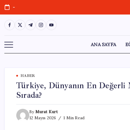
Skip
-
to
content
https://www.facebook.com/
https://twitter.com/
https://t.me/
https://www.instagram.com/
https://youtube.com/
ANA SAYFA
E
HABER
Türkiye, Dünyanın En Değerli M
Sırada?
By
Murat Kurt
12 Mayıs 2026
1 Min Read