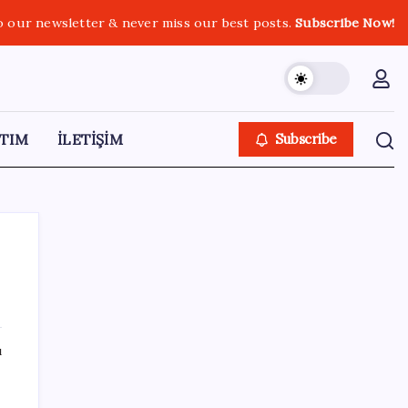
o our newsletter & never miss our best posts.
Subscribe Now!
TIM
İLETİŞİM
Subscribe
SON YAZILAR
ı
‘Franco’yu örnek verdi, ‘öldüğü gece rejim
değişti’ dedi: Ertuğrul Özkök hakkında